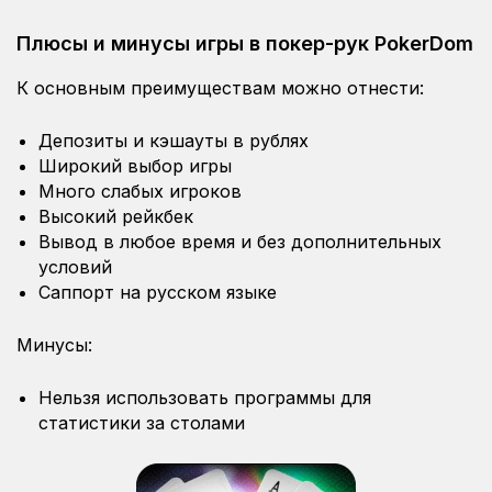
Плюсы и минусы игры в покер-рук PokerDom
К основным преимуществам можно отнести:
Депозиты и кэшауты в рублях
Широкий выбор игры
Много слабых игроков
Высокий рейкбек
Вывод в любое время и без дополнительных
условий
Саппорт на русском языке
Минусы:
Нельзя использовать программы для
статистики за столами