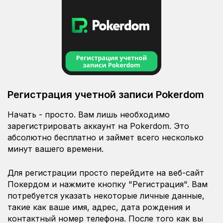
Регистрация учетной записи Pokerdom
Начать - просто. Вам лишь необходимо
зарегистрировать аккаунт на Pokerdom. Это
абсолютно бесплатно и займет всего несколько
минут вашего времени.
Для регистрации просто перейдите на веб-сайт
Покердом и нажмите кнопку "Регистрация". Вам
потребуется указать некоторые личные данные,
такие как ваше имя, адрес, дата рождения и
контактный номер телефона. После того как вы