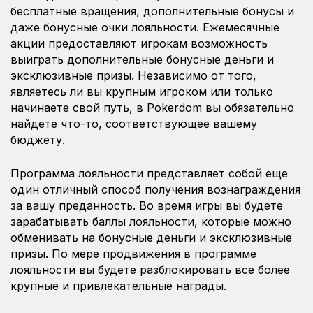
бесплатные вращения, дополнительные бонусы и
даже бонусные очки лояльности. Ежемесячные
акции предоставляют игрокам возможность
выиграть дополнительные бонусные деньги и
эксклюзивные призы. Независимо от того,
являетесь ли вы крупным игроком или только
начинаете свой путь, в Pokerdom вы обязательно
найдете что-то, соответствующее вашему
бюджету.
Программа лояльности представляет собой еще
один отличный способ получения вознаграждения
за вашу преданность. Во время игры вы будете
зарабатывать баллы лояльности, которые можно
обменивать на бонусные деньги и эксклюзивные
призы. По мере продвижения в программе
лояльности вы будете разблокировать все более
крупные и привлекательные награды.