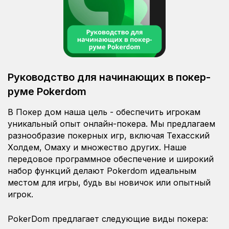
Руководство для начинающих в покер-
руме Pokerdom
В Покер дом наша цель - обеспечить игрокам
уникальный опыт онлайн-покера. Мы предлагаем
разнообразие покерных игр, включая Техасский
Холдем, Омаху и множество других. Наше
передовое программное обеспечение и широкий
набор функций делают Pokerdom идеальным
местом для игры, будь вы новичок или опытный
игрок.
PokerDom предлагает следующие виды покера: