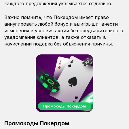
каждого предложения указывается отдельно.
Важно помнить, что Покердом имеет право
аннулировать любой бонус и выигрыши, внести
изменения в условия акции без предварительного
уведомления клиентов, а также отказать в
начислении подарка без объяснения причины.
Промокоды Покердом