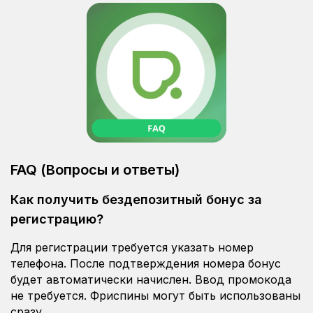
FAQ (Вопросы и ответы)
Как получить бездепозитный бонус за
регистрацию?
Для регистрации требуется указать номер
телефона. После подтверждения номера бонус
будет автоматически начислен. Ввод промокода
не требуется. Фриспины могут быть использованы
сразу.